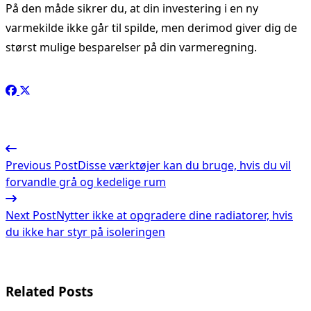
På den måde sikrer du, at din investering i en ny
varmekilde ikke går til spilde, men derimod giver dig de
størst mulige besparelser på din varmeregning.
<span
Previous Post
Disse værktøjer kan du bruge, hvis du vil
class="nav-
forvandle grå og kedelige rum
subtitle
Next Post
Nytter ikke at opgradere dine radiatorer, hvis
screen-
du ikke har styr på isoleringen
reader-
text">Page</span>
Related Posts