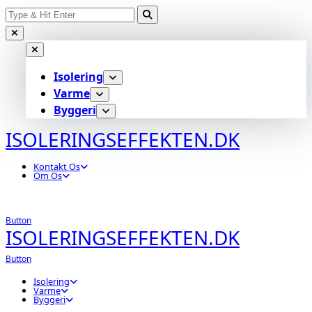
Search
Skip
for:
to
content
Isolering
Varme
Byggeri
ISOLERINGSEFFEKTEN.DK
Kontakt Os
Om Os
Button
ISOLERINGSEFFEKTEN.DK
Button
Isolering
Varme
Byggeri