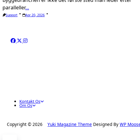
Byggebranchen er ikke det første sted man leder efter
paralleller
...
Support
Apr 20, 2026
Kontakt Os
Om Os
Copyright © 2026
Yuki Magazine Theme
Designed By
WP Moos